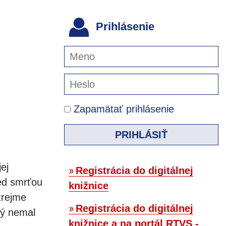
Prihlásenie
Zapamätať prihlásenie
PRIHLÁSIŤ
ej
Registrácia do digitálnej
ed smrťou
knižnice
zrejme
Registrácia do digitálnej
rý nemal
knižnice a na portál RTVS -