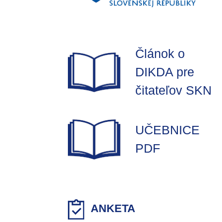
Článok o
DIKDA pre
čitateľov SKN
UČEBNICE
PDF
ANKETA