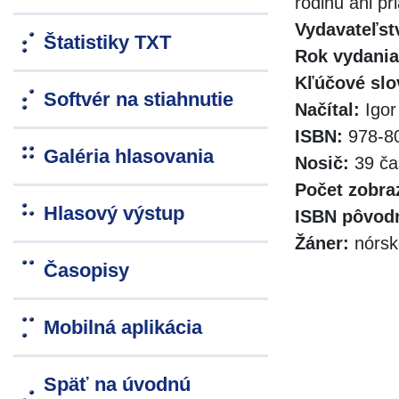
rodinu ani pr
Vydavateľst
Štatistiky TXT
Rok vydania
Kľúčové slo
Softvér na stiahnutie
Načítal:
Igor
ISBN:
978-80
Galéria hlasovania
Nosič:
39 ča
Počet zobra
Hlasový výstup
ISBN pôvodn
Žáner:
nórsk
Časopisy
Mobilná aplikácia
Späť na úvodnú