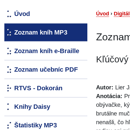
Úvod
Úvod
›
Digitá
Zoznam kníh MP3
Zoznam
Zoznam kníh e-Braille
Kľúčový
Zoznam učebníc PDF
Autor:
Lier J
RTVS - Dokorán
Anotácia:
Pr
obývačke, ký
Knihy Daisy
brutálne muč
nenašli, čo h
Štatistiky MP3