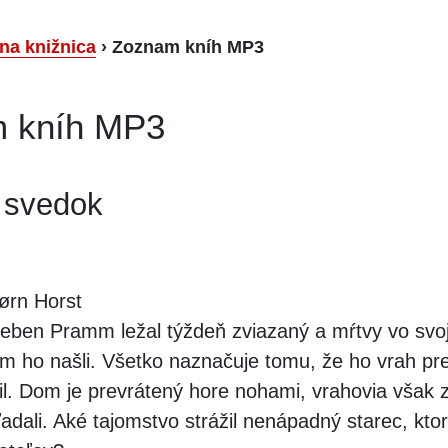
lna knižnica
›
Zoznam kníh MP3
 kníh MP3
 svedok
ørn Horst
eben Pramm ležal týždeň zviazaný a mŕtvy vo svoj
m ho našli. Všetko naznačuje tomu, že ho vrah pr
il. Dom je prevrátený hore nohami, vrahovia však 
ľadali. Aké tajomstvo strážil nenápadný starec, kto