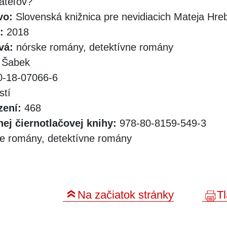
iateľov?
vo:
Slovenská knižnica pre nevidiacich Mateja Hr
:
2018
vá:
nórske romány, detektívne romány
 Šabek
-18-07066-6
stí
zení:
468
ej čiernotlačovej knihy:
978-80-8159-549-3
e romány, detektívne romány
Na začiatok stránky
Tl