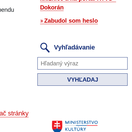
Dokorán
ebendu
Zabudol som heslo
Vyhľadávanie
VYHĽADAJ
ač stránky