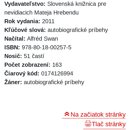
Vydavateľstvo:
Slovenská knižnica pre
nevidiacich Mateja Hrebendu
Rok vydania:
2011
Kľúčové slová:
autobiografické príbehy
Načítal:
Alfréd Swan
ISBN:
978-80-18-00257-5
Nosič:
51 častí
Počet zobrazení:
163
Čiarový kód:
0174126994
Žáner:
autobiografické príbehy
Na začiatok stránky
Tlač stránky