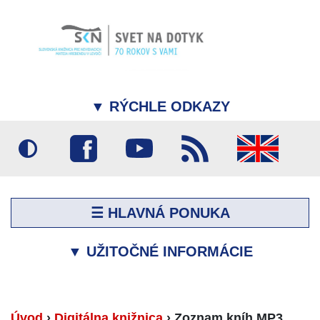
▼
RÝCHLE ODKAZY
☰ HLAVNÁ PONUKA
▼
UŽITOČNÉ INFORMÁCIE
Úvod
›
Digitálna knižnica
›
Zoznam kníh MP3