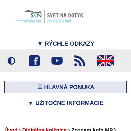
▼
RÝCHLE ODKAZY
☰ HLAVNÁ PONUKA
▼
UŽITOČNÉ INFORMÁCIE
Úvod
›
Digitálna knižnica
›
Zoznam kníh MP3