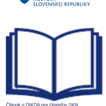
Článok o DIKDA pre čitateľov SKN