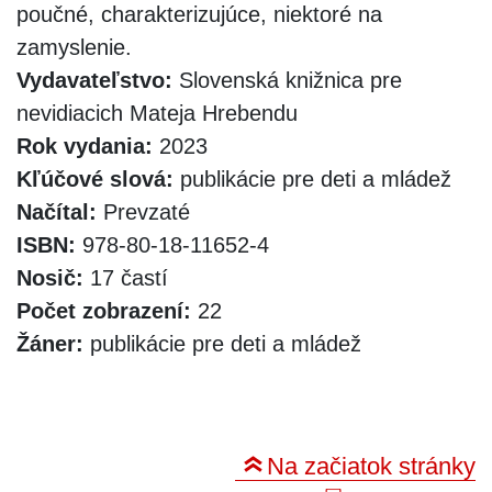
poučné, charakterizujúce, niektoré na
zamyslenie.
Vydavateľstvo:
Slovenská knižnica pre
nevidiacich Mateja Hrebendu
Rok vydania:
2023
Kľúčové slová:
publikácie pre deti a mládež
Načítal:
Prevzaté
ISBN:
978-80-18-11652-4
Nosič:
17 častí
Počet zobrazení:
22
Žáner:
publikácie pre deti a mládež
Na začiatok stránky