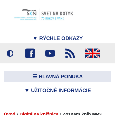
▼
RÝCHLE ODKAZY
☰ HLAVNÁ PONUKA
▼
UŽITOČNÉ INFORMÁCIE
Úvod
›
Digitálna knižnica
›
Zoznam kníh MP3