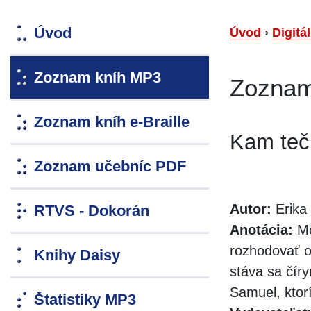
Úvod
Úvod
›
Digitá
Zoznam kníh MP3
Zoznam
Zoznam kníh e-Braille
Kam tečú
Zoznam učebníc PDF
Autor:
Erika 
RTVS - Dokorán
Anotácia:
Mô
rozhodovať o
Knihy Daisy
stáva sa čír
Samuel, ktorí
Štatistiky MP3