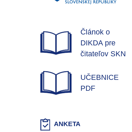
Článok o
DIKDA pre
čitateľov SKN
UČEBNICE
PDF
ANKETA