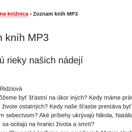
lna knižnica
›
Zoznam kníh MP3
 kníh MP3
 rieky našich nádejí
Ridziová
žeme byť šťastní na úkor iných? Kedy máme prá
 živote ostatných? Kedy naše šťastie prestáva byť
ym sebectvom? Aké príbehy ukrývajú Nikola, Natáli
 sa ocitajú na hranici života a smrti?