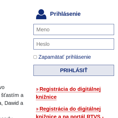
Prihlásenie
Zapamätať prihlásenie
PRIHLÁSIŤ
vo
Registrácia do digitálnej
 šťastím a
knižnice
a, Dawid a
Registrácia do digitálnej
knižnice a na portál RTVS -