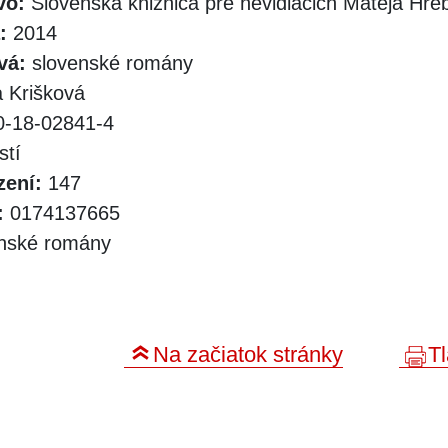
vo:
Slovenská knižnica pre nevidiacich Mateja Hr
:
2014
vá:
slovenské romány
a Krišková
-18-02841-4
stí
zení:
147
:
0174137665
nské romány
Na začiatok stránky
Tl