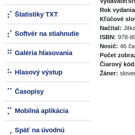
Vydavateľst
Rok vydania
Štatistiky TXT
Kľúčové slo
Načítal:
Jitk
Softvér na stiahnutie
ISBN:
978-80
Nosič:
46 ča
Galéria hlasovania
Počet zobra
Čiarový kód
Hlasový výstup
Žáner:
slove
Časopisy
Mobilná aplikácia
Späť na úvodnú