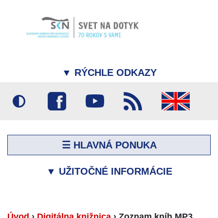
▼
RÝCHLE ODKAZY
☰ HLAVNÁ PONUKA
▼
UŽITOČNÉ INFORMÁCIE
Úvod
›
Digitálna knižnica
›
Zoznam kníh MP3