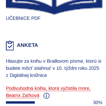
UČEBNICE PDF
ANKETA
Hlasujte za knihu v Braillovom písme, ktorú si
budete môcť stiahnuť v 10. týždni roku 2025
z Digitálnej knižnice
Podivuhodná kniha, ktorá vyčistila more,
Beatrix Zaťková
30%