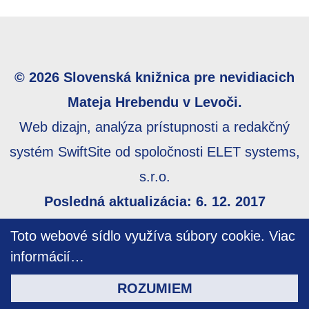
© 2026 Slovenská knižnica pre nevidiacich
Mateja Hrebendu v Levoči.
Web dizajn, analýza prístupnosti a redakčný
systém SwiftSite od spoločnosti ELET systems,
s.r.o.
Posledná aktualizácia: 6. 12. 2017
Webmaster:
webmaster@skn.sk
,
Informácie o
Toto webové sídlo využíva súbory cookie.
Viac
prístupnosti
,
Mapa stránky
informácií…
ROZUMIEM