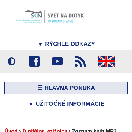
▼
RÝCHLE ODKAZY
☰ HLAVNÁ PONUKA
▼
UŽITOČNÉ INFORMÁCIE
Úvod
›
Digitálna knižnica
›
Zoznam kníh MP3