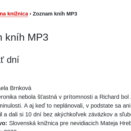
lna knižnica
›
Zoznam kníh MP3
 kníh MP3
ť dní
ela Brnková
ronika nebola šťastná v prítomnosti a Richard bol
inulosti. A aj keď to neplánovali, v podstate sa ani
il a dali si 10 dní bez akýchkoľvek záväzkov a sľub
vo:
Slovenská knižnica pre nevidiacich Mateja Hr