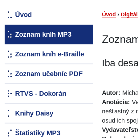
Úvod
Úvod
›
Digitá
Zoznam kníh MP3
Zoznam
Zoznam kníh e-Braille
Iba desa
Zoznam učebníc PDF
Autor:
Micha
RTVS - Dokorán
Anotácia:
Ve
nešťastný z m
Knihy Daisy
osud ich spoj
Vydavateľst
Štatistiky MP3