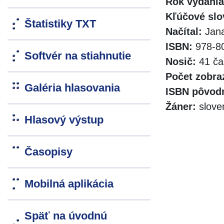
Rok vydania
Kľúčové slo
Štatistiky TXT
Načítal:
Jana
ISBN:
978-80
Softvér na stiahnutie
Nosič:
41 ča
Počet zobra
Galéria hlasovania
ISBN pôvodn
Žáner:
slove
Hlasový výstup
Časopisy
Mobilná aplikácia
Späť na úvodnú