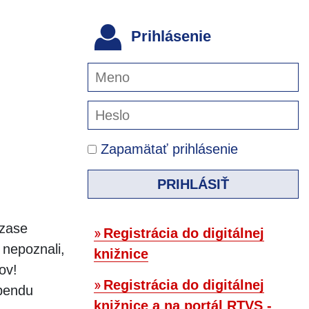
Prihlásenie
Zapamätať prihlásenie
PRIHLÁSIŤ
 zase
Registrácia do digitálnej
 nepoznali,
knižnice
ov!
Registrácia do digitálnej
ebendu
knižnice a na portál RTVS -