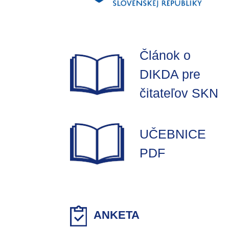
Článok o
DIKDA pre
čitateľov SKN
UČEBNICE
PDF
ANKETA