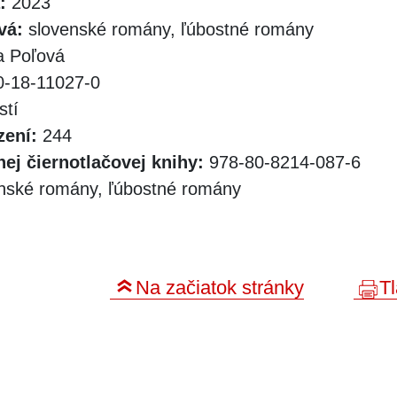
:
2023
vá:
slovenské romány, ľúbostné romány
 Poľová
-18-11027-0
stí
zení:
244
ej čiernotlačovej knihy:
978-80-8214-087-6
nské romány, ľúbostné romány
Na začiatok stránky
Tl