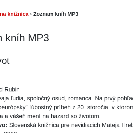
lna knižnica
›
Zoznam kníh MP3
 kníh MP3
vot
d Rubin
aja ľudia, spoločný osud, romanca. Na prvý pohľa
oeurópsky" ľúbostný príbeh z 20. storočia, v ktoro
a a vášeň mení na hazard so životom.
vo:
Slovenská knižnica pre nevidiacich Mateja Hr