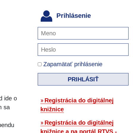
Prihlásenie
Zapamätať prihlásenie
PRIHLÁSIŤ
d ide o
Registrácia do digitálnej
m sa
knižnice
Registrácia do digitálnej
ebendu
knižnice a na portál RTVS -