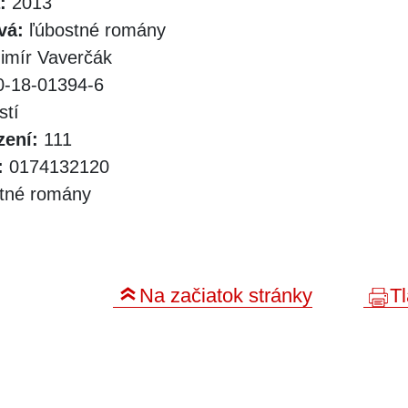
:
2013
vá:
ľúbostné romány
imír Vaverčák
-18-01394-6
stí
zení:
111
:
0174132120
tné romány
Na začiatok stránky
Tl