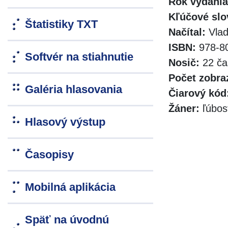
Rok vydania
Kľúčové slo
Štatistiky TXT
Načítal:
Vlad
ISBN:
978-80
Softvér na stiahnutie
Nosič:
22 ča
Počet zobra
Galéria hlasovania
Čiarový kód
Žáner:
ľúbos
Hlasový výstup
Časopisy
Mobilná aplikácia
Späť na úvodnú