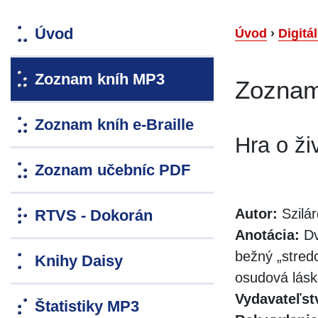
Úvod
Úvod
›
Digitá
Zoznam kníh MP3
Zoznam
Zoznam kníh e-Braille
Hra o ži
Zoznam učebníc PDF
Autor:
Szilár
RTVS - Dokorán
Anotácia:
Dv
bežný „stred
Knihy Daisy
osudová lásk
Vydavateľst
Štatistiky MP3