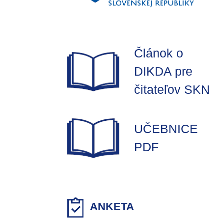
Článok o
DIKDA pre
čitateľov SKN
UČEBNICE
PDF
ANKETA