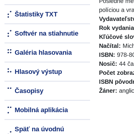
Posledné men
políciou a v
Štatistiky TXT
Vydavateľst
Rok vydania
Softvér na stiahnutie
Kľúčové slo
Načítal:
Mich
Galéria hlasovania
ISBN:
978-80
Nosič:
44 ča
Hlasový výstup
Počet zobra
ISBN pôvodn
Časopisy
Žáner:
anglic
Mobilná aplikácia
Späť na úvodnú