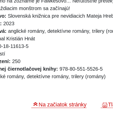
o na zozname je Fawkesovo... Neľútostné pretek
raždiacim monštrom sa začínajú!
vo:
Slovenská knižnica pre nevidiacich Mateja Hr
:
2023
vá:
anglické romány, detektívne romány, trilery (r
al Kristián Hnát
-18-11613-5
stí
zení:
250
ej čiernotlačovej knihy:
978-80-551-5526-5
ké romány, detektívne romány, trilery (romány)
Na začiatok stránky
Tl