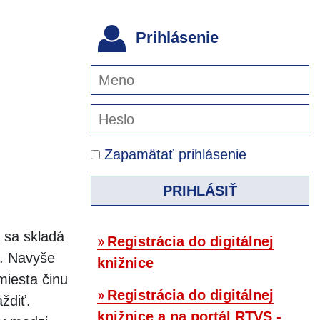
Prihlásenie
Zapamätať prihlásenie
PRIHLÁSIŤ
 sa skladá
Registrácia do digitálnej
u. Navyše
knižnice
iesta činu
Registrácia do digitálnej
ždiť.
knižnice a na portál RTVS -