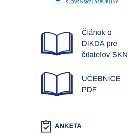
Článok o
DIKDA pre
čitateľov SKN
UČEBNICE
PDF
ANKETA