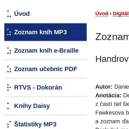
Úvod
Úvod
›
Digitá
Zoznam kníh MP3
Zoznam
Zoznam kníh e-Braille
Handrov
Zoznam učebníc PDF
Autor:
Danie
RTVS - Dokorán
Anotácia:
De
z častí tiel 
Knihy Daisy
Fawkesova bý
a zoznam ďalš
Štatistiky MP3