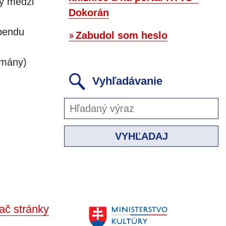
y medzi
Dokorán
ebendu
Zabudol som heslo
omány)
Vyhľadávanie
VYHĽADAJ
ač stránky