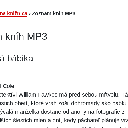
lna knižnica
›
Zoznam kníh MP3
 kníh MP3
á bábika
l Cole
tektívi William Fawkes má pred sebou mŕtvolu. Tá
šiestich obetí, ktoré vrah zošil dohromady ako bábk
valá manželka dostane od anonyma fotografie z m
ích šiestich mien a dní, kedy páchateľ plánuje vra