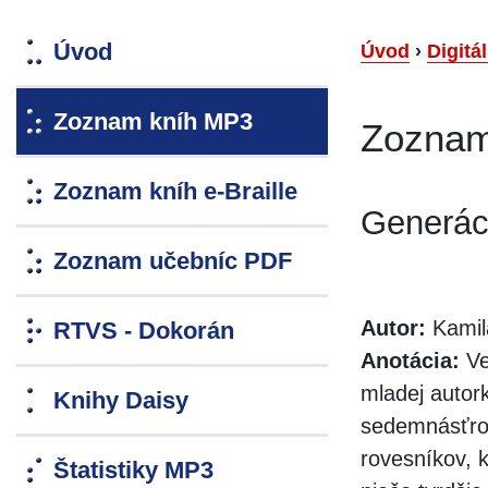
Úvod
Úvod
›
Digitá
Zoznam kníh MP3
Zoznam
Zoznam kníh e-Braille
Generác
Zoznam učebníc PDF
Autor:
Kamil
RTVS - Dokorán
Anotácia:
Ve
mladej autor
Knihy Daisy
sedemnásťroč
rovesníkov, k
Štatistiky MP3