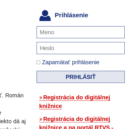
Prihlásenie
Zapamätať prihlásenie
PRIHLÁSIŤ
sť. Román
Registrácia do digitálnej
knižnice
e
Registrácia do digitálnej
iekto dá aj
knižnice a na portál RTVS -