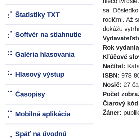
niečo tvrdšie
sa. Dôsledko
Štatistiky TXT
rodičmi. Až s
dokážu vytrh
Softvér na stiahnutie
Vydavateľst
Rok vydania
Galéria hlasovania
Kľúčové slo
Načítal:
Kata
Hlasový výstup
ISBN:
978-80
Nosič:
27 ča
Časopisy
Počet zobra
Čiarový kód
Žáner:
publik
Mobilná aplikácia
Späť na úvodnú