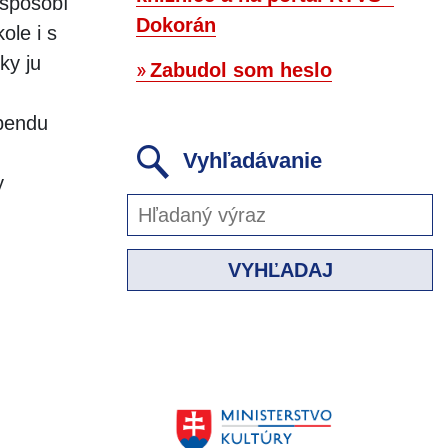
rispôsobí
Dokorán
ole i s
ky ju
Zabudol som heslo
ebendu
Vyhľadávanie
y
VYHĽADAJ