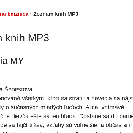
lna knižnica
›
Zoznam kníh MP3
 kníh MP3
ia MY
a Šebestová
nované všetkým, ktorí sa stratili a nevedia sa náj
ky o súčasných mladých ľuďoch. Alica, vnímavé
né dievča ešte sa len hľadá. Dostane sa do parti
de sa fajčí tráva, vzťahy sú voľnejšie, a občas si n