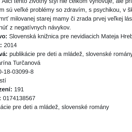
. Alici tento životný štýl nie celkom vyhovuje, ale p
m sú veľké problémy so zdravím, s psychikou, v šk
mrť milovanej starej mamy či zrada prvej veľkej lás
núť z negatívnych návykov.
vo:
Slovenská knižnica pre nevidiacich Mateja Hr
:
2014
vá:
publikácie pre deti a mládež, slovenské román
rína Turčanová
-18-03099-8
stí
zení:
191
:
0174138567
ácie pre deti a mládež, slovenské romány