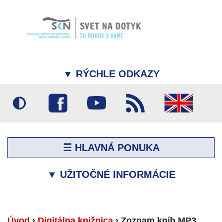
▼
RÝCHLE ODKAZY
☰ HLAVNÁ PONUKA
▼
UŽITOČNÉ INFORMÁCIE
Úvod
›
Digitálna knižnica
›
Zoznam kníh MP3