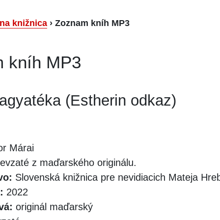
lna knižnica
›
Zoznam kníh MP3
 kníh MP3
agyatéka (Estherin odkaz)
r Márai
evzaté z maďarského originálu.
vo:
Slovenská knižnica pre nevidiacich Mateja Hr
:
2022
vá:
originál maďarský