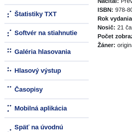
Načítal:
Prev
ISBN:
978-80
Štatistiky TXT
Rok vydania
Nosič:
21 ča
Softvér na stiahnutie
Počet zobra
Žáner:
origi
Galéria hlasovania
Hlasový výstup
Časopisy
Mobilná aplikácia
Späť na úvodnú