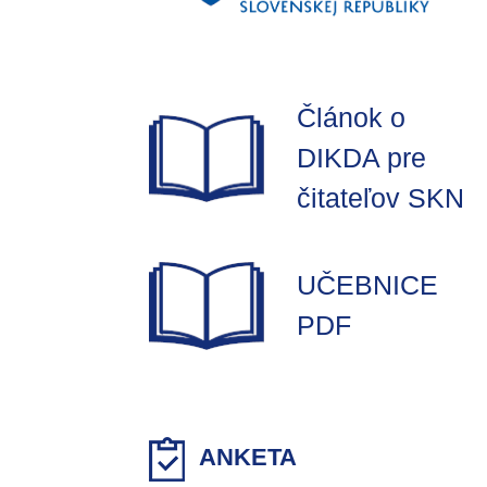
Článok o
DIKDA pre
čitateľov SKN
UČEBNICE
PDF
ANKETA