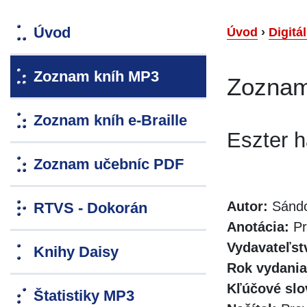
Úvod
Úvod
›
Digitá
Zoznam kníh MP3
Zoznam
Zoznam kníh e-Braille
Eszter h
Zoznam učebníc PDF
Autor:
Sándo
RTVS - Dokorán
Anotácia:
Pr
Vydavateľst
Knihy Daisy
Rok vydania
Kľúčové slo
Štatistiky MP3