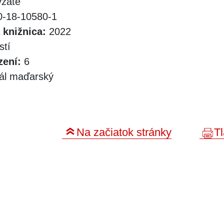
zaté
-18-10580-1
 knižnica:
2022
stí
zení:
6
nál maďarský
Na začiatok stránky
Tl