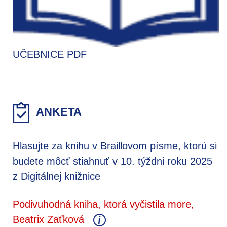
UČEBNICE PDF
ANKETA
Hlasujte za knihu v Braillovom písme, ktorú si
budete môcť stiahnuť v 10. týždni roku 2025
z Digitálnej knižnice
Podivuhodná kniha, ktorá vyčistila more,
Beatrix Zaťková