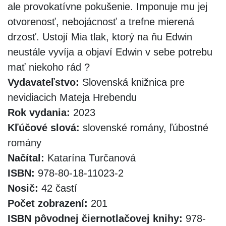
ale provokatívne pokušenie. Imponuje mu jej
otvorenosť, nebojácnosť a trefne mierená
drzosť. Ustojí Mia tlak, ktorý na ňu Edwin
neustále vyvíja a objaví Edwin v sebe potrebu
mať niekoho rád ?
Vydavateľstvo:
Slovenská knižnica pre
nevidiacich Mateja Hrebendu
Rok vydania:
2023
Kľúčové slová:
slovenské romány, ľúbostné
romány
Načítal:
Katarína Turčanová
ISBN:
978-80-18-11023-2
Nosič:
42 častí
Počet zobrazení:
201
ISBN pôvodnej čiernotlačovej knihy:
978-