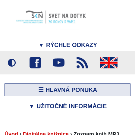
▼
RÝCHLE ODKAZY
☰ HLAVNÁ PONUKA
▼
UŽITOČNÉ INFORMÁCIE
Úvod
›
Digitálna knižnica
›
Zoznam kníh MP3