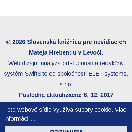
© 2026 Slovenská knižnica pre nevidiacich
Mateja Hrebendu v Levoči.
Web dizajn, analýza prístupnosti a redakčný
systém SwiftSite od spoločnosti ELET systems,
s.r.o.
Posledná aktualizácia: 6. 12. 2017
Webmaster:
webmaster@skn.sk
,
Informácie o
Toto webové sídlo využíva súbory cookie.
Viac
prístupnosti
,
Mapa stránky
informácií…