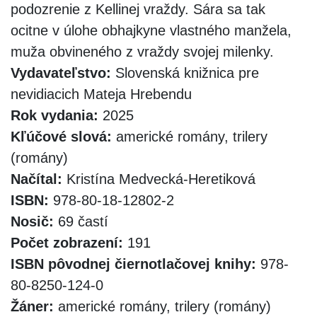
podozrenie z Kellinej vraždy. Sára sa tak
ocitne v úlohe obhajkyne vlastného manžela,
muža obvineného z vraždy svojej milenky.
Vydavateľstvo:
Slovenská knižnica pre
nevidiacich Mateja Hrebendu
Rok vydania:
2025
Kľúčové slová:
americké romány, trilery
(romány)
Načítal:
Kristína Medvecká-Heretiková
ISBN:
978-80-18-12802-2
Nosič:
69 častí
Počet zobrazení:
191
ISBN pôvodnej čiernotlačovej knihy:
978-
80-8250-124-0
Žáner:
americké romány, trilery (romány)