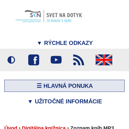
▼
RÝCHLE ODKAZY
☰ HLAVNÁ PONUKA
▼
UŽITOČNÉ INFORMÁCIE
Úvod
›
Digitálna knižnica
›
Zoznam kníh MP3