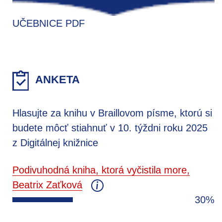
UČEBNICE PDF
ANKETA
Hlasujte za knihu v Braillovom písme, ktorú si
budete môcť stiahnuť v 10. týždni roku 2025
z Digitálnej knižnice
Podivuhodná kniha, ktorá vyčistila more,
Beatrix Zaťková
30%