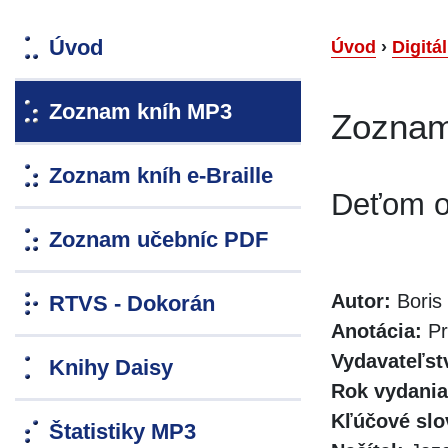
Úvod
Úvod
›
Digitá
Zoznam kníh MP3
Zoznam
Zoznam kníh e-Braille
Deťom o
Zoznam učebníc PDF
Autor:
Boris
RTVS - Dokorán
Anotácia:
Pr
Vydavateľst
Knihy Daisy
Rok vydania
Kľúčové slo
Štatistiky MP3