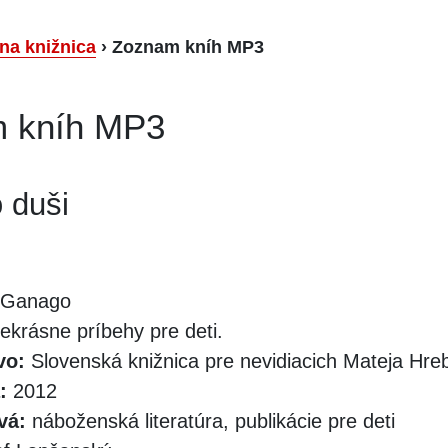
lna knižnica
›
Zoznam kníh MP3
 kníh MP3
 duši
 Ganago
ekrásne príbehy pre deti.
vo:
Slovenská knižnica pre nevidiacich Mateja Hr
:
2012
vá:
náboženská literatúra, publikácie pre deti