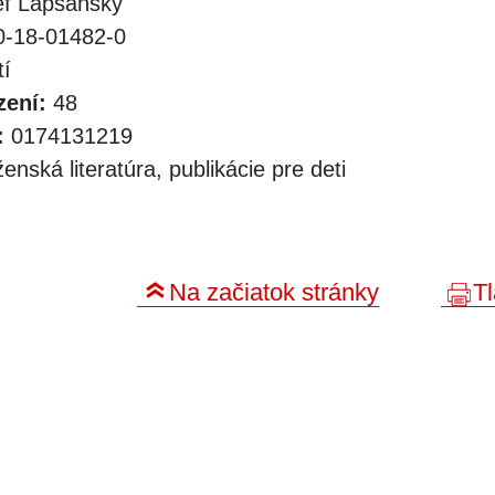
f Lapšanský
-18-01482-0
tí
zení:
48
:
0174131219
nská literatúra, publikácie pre deti
Na začiatok stránky
Tl