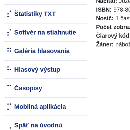
Načítal:
Joze
ISBN:
978-80
Štatistiky TXT
Nosič:
1 čas
Počet zobra
Softvér na stiahnutie
Čiarový kód
Žáner:
nábože
Galéria hlasovania
Hlasový výstup
Časopisy
Mobilná aplikácia
Späť na úvodnú