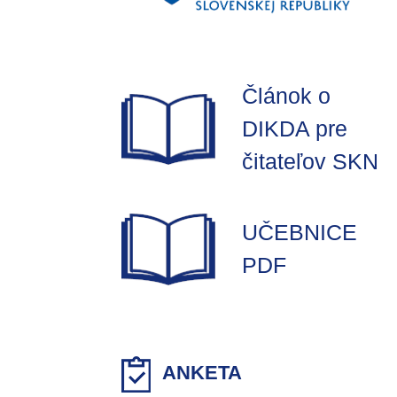
Článok o
DIKDA pre
čitateľov SKN
UČEBNICE
PDF
ANKETA