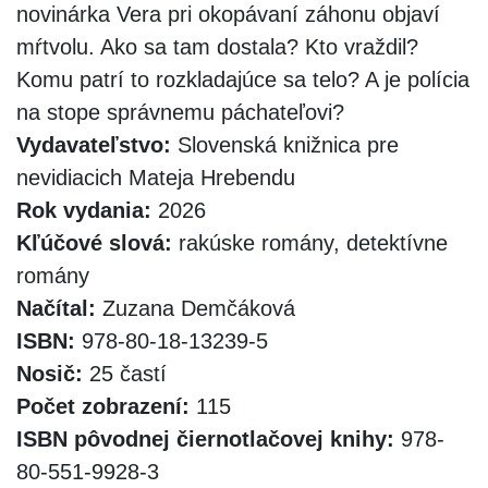
novinárka Vera pri okopávaní záhonu objaví
mŕtvolu. Ako sa tam dostala? Kto vraždil?
Komu patrí to rozkladajúce sa telo? A je polícia
na stope správnemu páchateľovi?
Vydavateľstvo:
Slovenská knižnica pre
nevidiacich Mateja Hrebendu
Rok vydania:
2026
Kľúčové slová:
rakúske romány, detektívne
romány
Načítal:
Zuzana Demčáková
ISBN:
978-80-18-13239-5
Nosič:
25 častí
Počet zobrazení:
115
ISBN pôvodnej čiernotlačovej knihy:
978-
80-551-9928-3