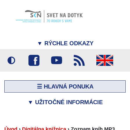
▼
RÝCHLE ODKAZY
☰ HLAVNÁ PONUKA
▼
UŽITOČNÉ INFORMÁCIE
Úvod
›
Digitálna knižnica
›
Zoznam kníh MP3