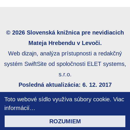
© 2026 Slovenská knižnica pre nevidiacich
Mateja Hrebendu v Levoči.
Web dizajn, analýza prístupnosti a redakčný
systém SwiftSite od spoločnosti ELET systems,
s.r.o.
Posledná aktualizácia: 6. 12. 2017
Webmaster:
webmaster@skn.sk
,
Informácie o
Toto webové sídlo využíva súbory cookie.
Viac
prístupnosti
,
Mapa stránky
informácií…
ROZUMIEM