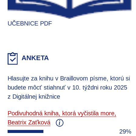
UČEBNICE PDF
ANKETA
Hlasujte za knihu v Braillovom písme, ktorú si
budete môcť stiahnuť v 10. týždni roku 2025
z Digitálnej knižnice
Podivuhodná kniha, ktorá vyčistila more,
Beatrix Zaťková
29%