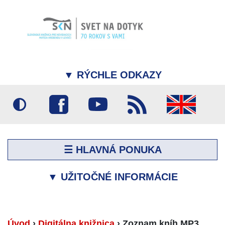
▼
RÝCHLE ODKAZY
☰ HLAVNÁ PONUKA
▼
UŽITOČNÉ INFORMÁCIE
Úvod
›
Digitálna knižnica
›
Zoznam kníh MP3