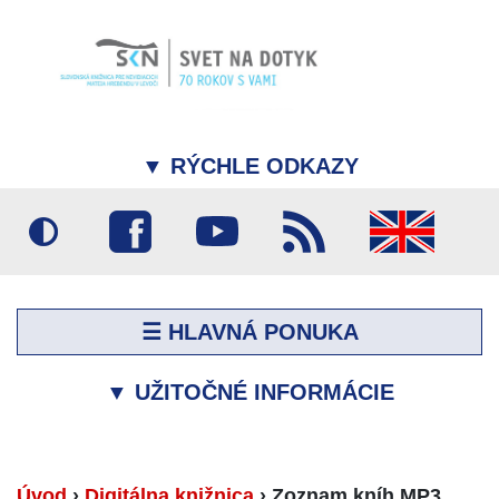
▼
RÝCHLE ODKAZY
☰ HLAVNÁ PONUKA
▼
UŽITOČNÉ INFORMÁCIE
Úvod
›
Digitálna knižnica
›
Zoznam kníh MP3