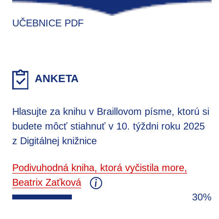
UČEBNICE PDF
ANKETA
Hlasujte za knihu v Braillovom písme, ktorú si
budete môcť stiahnuť v 10. týždni roku 2025
z Digitálnej knižnice
Podivuhodná kniha, ktorá vyčistila more,
Beatrix Zaťková
30%