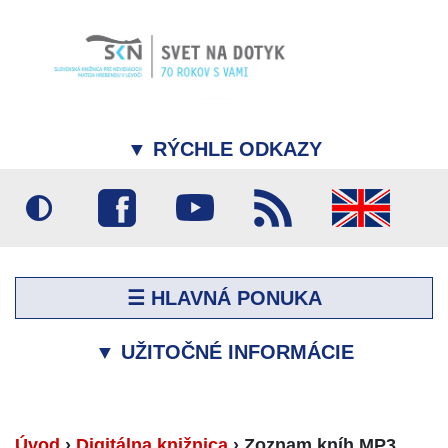
▼
RÝCHLE ODKAZY
☰ HLAVNÁ PONUKA
▼
UŽITOČNÉ INFORMÁCIE
Úvod
›
Digitálna knižnica
›
Zoznam kníh MP3