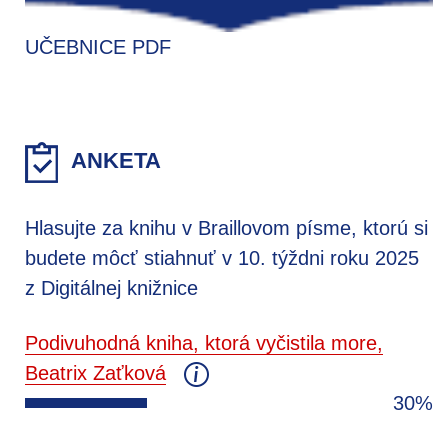
UČEBNICE PDF
ANKETA
Hlasujte za knihu v Braillovom písme, ktorú si
budete môcť stiahnuť v 10. týždni roku 2025
z Digitálnej knižnice
Podivuhodná kniha, ktorá vyčistila more,
Beatrix Zaťková
30%