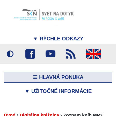
▼
RÝCHLE ODKAZY
☰ HLAVNÁ PONUKA
▼
UŽITOČNÉ INFORMÁCIE
Úvod
›
Digitálna knižnica
›
Zoznam kníh MP3