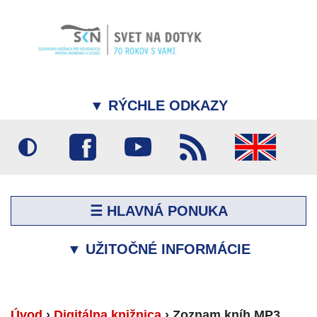
▼
RÝCHLE ODKAZY
☰ HLAVNÁ PONUKA
▼
UŽITOČNÉ INFORMÁCIE
Úvod
›
Digitálna knižnica
›
Zoznam kníh MP3