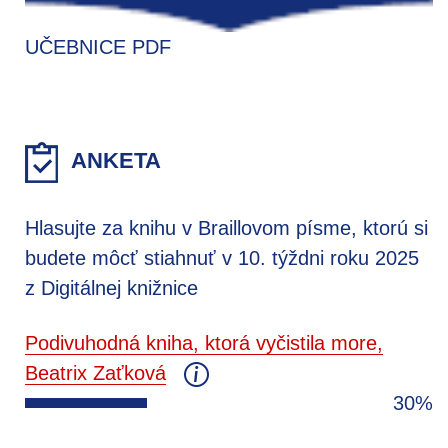
UČEBNICE PDF
ANKETA
Hlasujte za knihu v Braillovom písme, ktorú si
budete môcť stiahnuť v 10. týždni roku 2025
z Digitálnej knižnice
Podivuhodná kniha, ktorá vyčistila more,
Beatrix Zaťková
30%