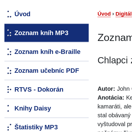
Úvod
Úvod
›
Digitá
Zoznam kníh MP3
Zoznam
Zoznam kníh e-Braille
Chlapci 
Zoznam učebníc PDF
Autor:
John 
RTVS - Dokorán
Anotácia:
Kei
kamaráti, ale
Knihy Daisy
stal obávaný 
vyštudoval p
Štatistiky MP3