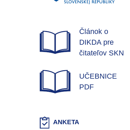
Článok o
DIKDA pre
čitateľov SKN
UČEBNICE
PDF
ANKETA