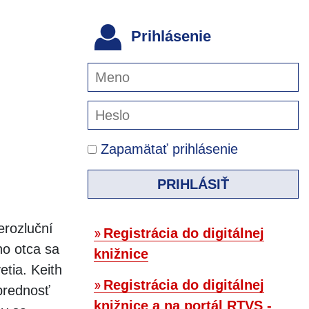
Prihlásenie
Zapamätať prihlásenie
PRIHLÁSIŤ
erozluční
Registrácia do digitálnej
ho otca sa
knižnice
etia. Keith
Registrácia do digitálnej
prednosť
knižnice a na portál RTVS -