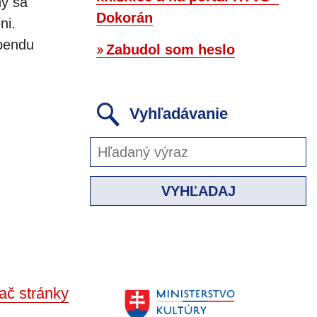
ny sa
Dokorán
ni.
ebendu
Zabudol som heslo
Vyhľadávanie
VYHĽADAJ
ač stránky