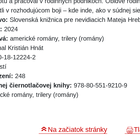
tu a pracoval v rodinných podnikoch. Obidve rodi
li v rozhodujúcom boji – kde inde, ako v súdnej sie
vo:
Slovenská knižnica pre nevidiacich Mateja Hr
:
2024
vá:
americké romány, trilery (romány)
al Kristián Hnát
-18-12224-2
stí
zení:
248
ej čiernotlačovej knihy:
978-80-551-9210-9
ké romány, trilery (romány)
Na začiatok stránky
Tl