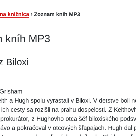
lna knižnica
›
Zoznam kníh MP3
 kníh MP3
z Biloxi
Grisham
th a Hugh spolu vyrastali v Biloxi. V detstve boli n
 ich cesty sa rozišli na prahu dospelosti. Z Keithov
prokurátor, z Hughovho otca šéf biloxiského podsv
rávo a pokračoval v otcových šľapajach. Hugh dal 