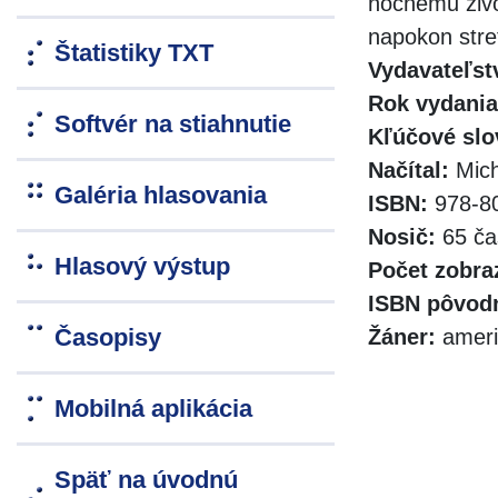
nočnému živo
napokon stret
Štatistiky TXT
Vydavateľst
Rok vydania
Softvér na stiahnutie
Kľúčové slo
Načítal:
Mich
Galéria hlasovania
ISBN:
978-80
Nosič:
65 ča
Hlasový výstup
Počet zobra
ISBN pôvodn
Časopisy
Žáner:
americ
Mobilná aplikácia
Späť na úvodnú