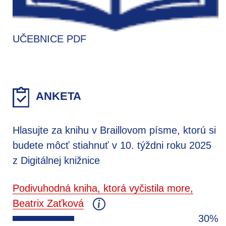
UČEBNICE PDF
ANKETA
Hlasujte za knihu v Braillovom písme, ktorú si
budete môcť stiahnuť v 10. týždni roku 2025
z Digitálnej knižnice
Podivuhodná kniha, ktorá vyčistila more,
Beatrix Zaťková
30%