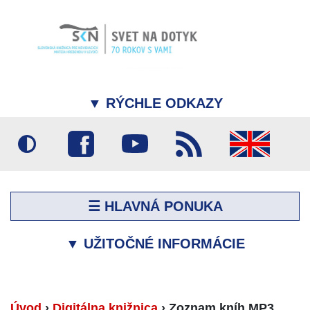
▼
RÝCHLE ODKAZY
☰ HLAVNÁ PONUKA
▼
UŽITOČNÉ INFORMÁCIE
Úvod
›
Digitálna knižnica
›
Zoznam kníh MP3