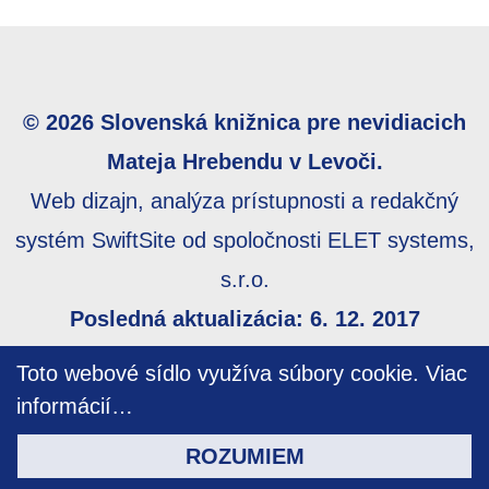
© 2026 Slovenská knižnica pre nevidiacich
Mateja Hrebendu v Levoči.
Web dizajn, analýza prístupnosti a redakčný
systém SwiftSite od spoločnosti ELET systems,
s.r.o.
Posledná aktualizácia: 6. 12. 2017
Webmaster:
webmaster@skn.sk
,
Informácie o
Toto webové sídlo využíva súbory cookie.
Viac
prístupnosti
,
Mapa stránky
informácií…
ROZUMIEM