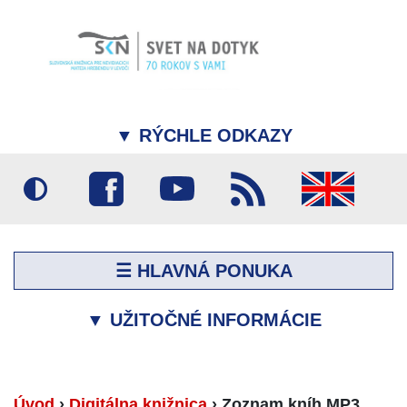
▼
RÝCHLE ODKAZY
☰ HLAVNÁ PONUKA
▼
UŽITOČNÉ INFORMÁCIE
Úvod
›
Digitálna knižnica
›
Zoznam kníh MP3