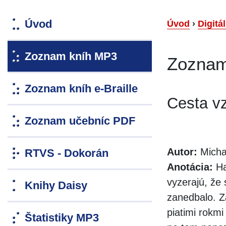
Úvod
Úvod
›
Digitá
Zoznam kníh MP3
Zoznam
Zoznam kníh e-Braille
Cesta vz
Zoznam učebníc PDF
Autor:
Micha
RTVS - Dokorán
Anotácia:
Ha
vyzerajú, že 
Knihy Daisy
zanedbalo. Z
piatimi rokm
Štatistiky MP3