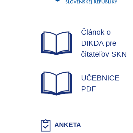
Článok o
DIKDA pre
čitateľov SKN
UČEBNICE
PDF
ANKETA