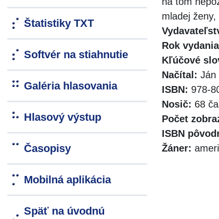
na tom nepoz
mladej ženy, 
Štatistiky TXT
Vydavateľst
Rok vydania
Softvér na stiahnutie
Kľúčové slo
Načítal:
Ján 
Galéria hlasovania
ISBN:
978-80
Nosič:
68 ča
Hlasový výstup
Počet zobra
ISBN pôvodn
Časopisy
Žáner:
ameri
Mobilná aplikácia
Späť na úvodnú