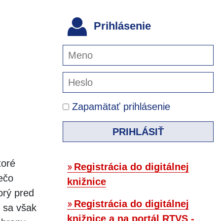
Prihlásenie
Zapamätať prihlásenie
PRIHLÁSIŤ
toré
Registrácia do digitálnej
iečo
knižnice
orý pred
Registrácia do digitálnej
i sa však
knižnice a na portál RTVS -