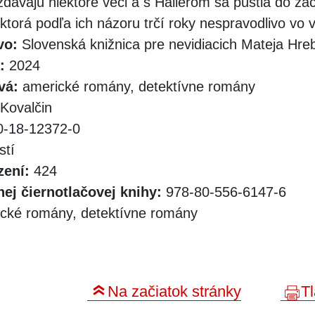
dávajú niektoré veci a s Hallerom sa pustia do zá
ktorá podľa ich názoru trčí roky nespravodlivo vo 
vo:
Slovenská knižnica pre nevidiacich Mateja Hr
:
2024
vá:
americké romány, detektívne romány
Kovalčin
-18-12372-0
stí
zení:
424
ej čiernotlačovej knihy:
978-80-556-6147-6
cké romány, detektívne romány
Na začiatok stránky
Tl