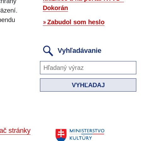
chrany
Dokorán
väzení.
ebendu
Zabudol som heslo
Vyhľadávanie
VYHĽADAJ
ač stránky