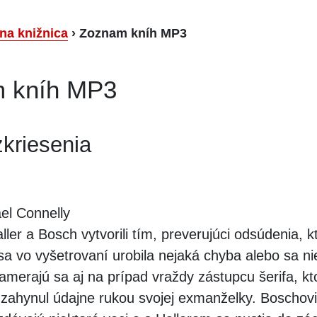
lna knižnica
›
Zoznam kníh MP3
 kníh MP3
kriesenia
el Connelly
ller a Bosch vytvorili tím, preverujúci odsúdenia, k
sa vo vyšetrovaní urobila nejaká chyba alebo sa n
amerajú sa aj na prípad vraždy zástupcu šerifa, kt
i zahynul údajne rukou svojej exmanželky. Boschov