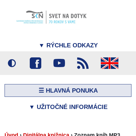
▼
RÝCHLE ODKAZY
☰ HLAVNÁ PONUKA
▼
UŽITOČNÉ INFORMÁCIE
Úvod
›
Digitálna knižnica
›
Zoznam kníh MP3