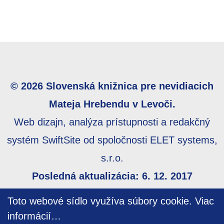
© 2026 Slovenská knižnica pre nevidiacich
Mateja Hrebendu v Levoči.
Web dizajn, analýza prístupnosti a redakčný
systém SwiftSite od spoločnosti ELET systems,
s.r.o.
Posledná aktualizácia: 6. 12. 2017
Webmaster:
webmaster@skn.sk
,
Informácie o
Toto webové sídlo využíva súbory cookie.
Viac
prístupnosti
,
Mapa stránky
informácií…