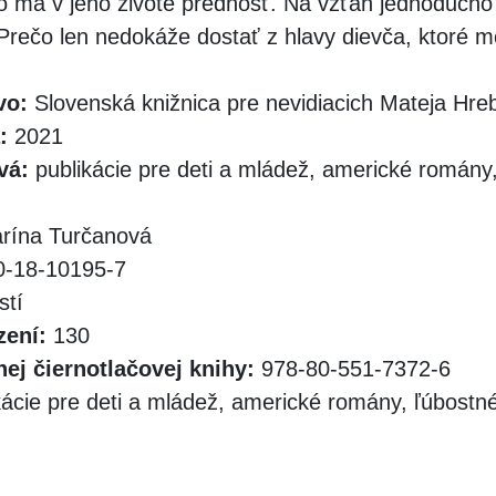
 má v jeho živote prednosť. Na vzťah jednoducho 
Prečo len nedokáže dostať z hlavy dievča, ktoré 
vo:
Slovenská knižnica pre nevidiacich Mateja Hr
:
2021
vá:
publikácie pre deti a mládež, americké romány
rína Turčanová
-18-10195-7
stí
zení:
130
ej čiernotlačovej knihy:
978-80-551-7372-6
kácie pre deti a mládež, americké romány, ľúbost