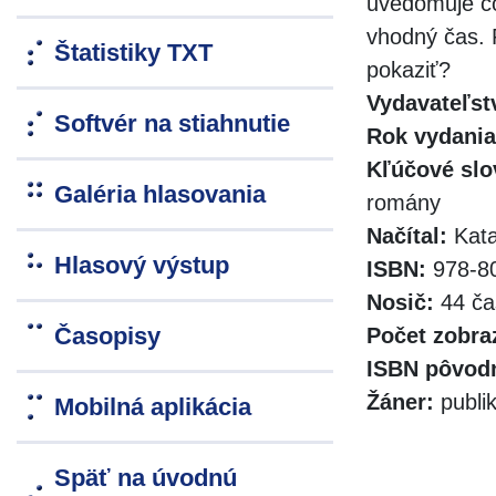
uvedomuje čo
vhodný čas. 
Štatistiky TXT
pokaziť?
Vydavateľst
Softvér na stiahnutie
Rok vydania
Kľúčové slo
Galéria hlasovania
romány
Načítal:
Kata
Hlasový výstup
ISBN:
978-80
Nosič:
44 ča
Časopisy
Počet zobra
ISBN pôvodn
Žáner:
publi
Mobilná aplikácia
Späť na úvodnú