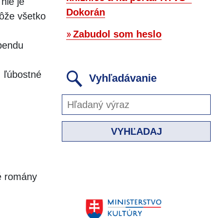
nie je
Dokorán
môže všetko
Zabudol som heslo
ebendu
, ľúbostné
Vyhľadávanie
VYHĽADAJ
né romány