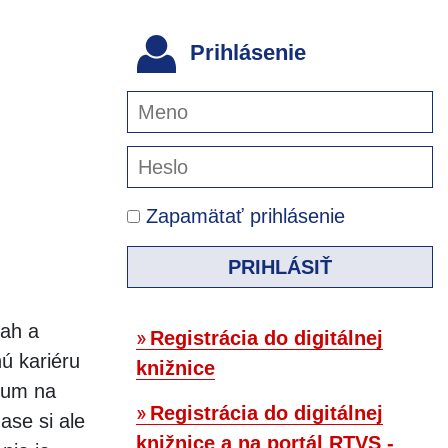
Prihlásenie
Zapamätať prihlásenie
PRIHLÁSIŤ
ťah a
Registrácia do digitálnej
ú kariéru
knižnice
dium na
Registrácia do digitálnej
ase si ale
knižnice a na portál RTVS -