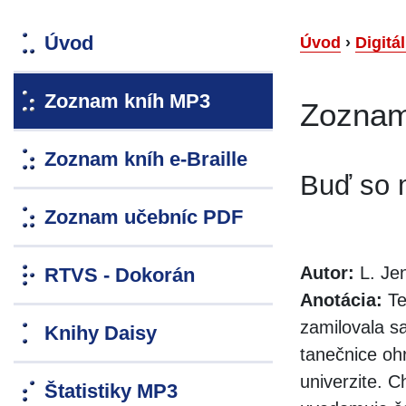
Úvod
Úvod
›
Digitá
Zoznam kníh MP3
Zoznam
Zoznam kníh e-Braille
Buď so
Zoznam učebníc PDF
Autor:
L. Jen
RTVS - Dokorán
Anotácia:
Te
zamilovala s
Knihy Daisy
tanečnice ohr
univerzite. 
Štatistiky MP3