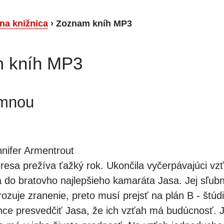
lna knižnica
›
Zoznam kníh MP3
 kníh MP3
 mnou
nifer Armentrout
resa prežíva ťažký rok. Ukončila vyčerpávajúci vz
a do bratovho najlepšieho kamaráta Jasa. Jej sľubn
ozuje zranenie, preto musí prejsť na plán B - štú
Chce presvedčiť Jasa, že ich vzťah má budúcnosť. J