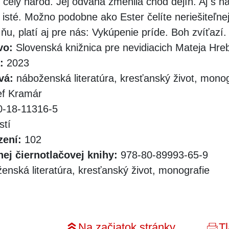
l celý národ. Jej odvaha zmenila chod dejín. Aj s 
 isté. Možno podobne ako Ester čelíte neriešiteľnej 
e ňu, platí aj pre nás: Vykúpenie príde. Boh zvíťazí.
vo:
Slovenská knižnica pre nevidiacich Mateja Hr
:
2023
vá:
náboženská literatúra, kresťanský život, monog
f Kramár
-18-11316-5
stí
zení:
102
ej čiernotlačovej knihy:
978-80-89993-65-9
nská literatúra, kresťanský život, monografie
Na začiatok stránky
Tl