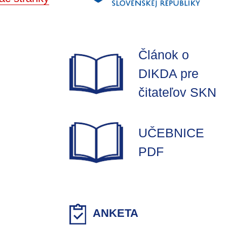
Článok o
DIKDA pre
čitateľov SKN
UČEBNICE
PDF
ANKETA