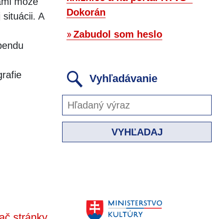
nami môže
Dokorán
situácii. A
Zabudol som heslo
ebendu
rafie
Vyhľadávanie
VYHĽADAJ
ač stránky