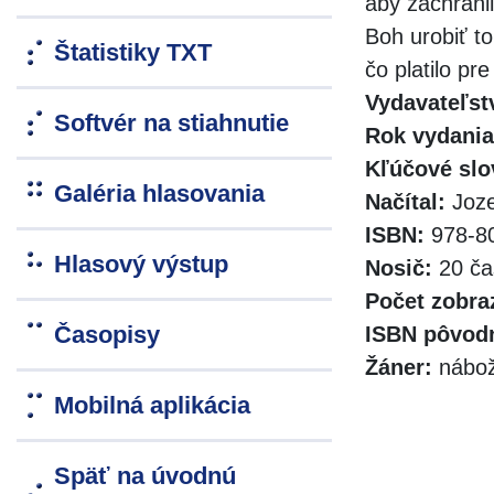
aby zachráni
Boh urobiť to
Štatistiky TXT
čo platilo pr
Vydavateľst
Softvér na stiahnutie
Rok vydania
Kľúčové slo
Galéria hlasovania
Načítal:
Joze
ISBN:
978-80
Hlasový výstup
Nosič:
20 ča
Počet zobra
Časopisy
ISBN pôvodn
Žáner:
nábože
Mobilná aplikácia
Späť na úvodnú