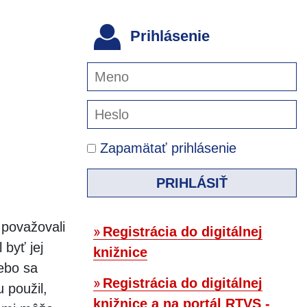
Prihlásenie
Zapamätať prihlásenie
PRIHLÁSIŤ
 považovali
Registrácia do digitálnej
 byť jej
knižnice
lebo sa
Registrácia do digitálnej
 použil,
knižnice a na portál RTVS -