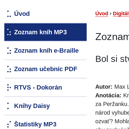
Úvod
Úvod
›
Digitá
Zoznam kníh MP3
Zoznam
Zoznam kníh e-Braille
Bol si s
Zoznam učebníc PDF
Autor:
Max 
RTVS - Dokorán
Anotácia:
Kr
za Peržanku. 
Knihy Daisy
národ vyhuben
ozvať? Mohla 
Štatistiky MP3