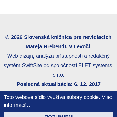
© 2026 Slovenská knižnica pre nevidiacich
Mateja Hrebendu v Levoči.
Web dizajn, analýza prístupnosti a redakčný
systém SwiftSite od spoločnosti ELET systems,
s.r.o.
Posledná aktualizácia: 6. 12. 2017
Webmaster:
webmaster@skn.sk
,
Informácie o
Toto webové sídlo využíva súbory cookie.
Viac
prístupnosti
,
Mapa stránky
informácií…