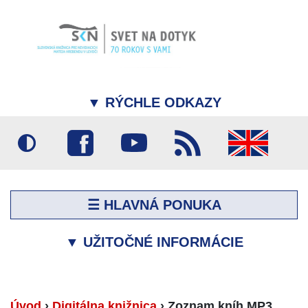
▼
RÝCHLE ODKAZY
☰ HLAVNÁ PONUKA
▼
UŽITOČNÉ INFORMÁCIE
Úvod
›
Digitálna knižnica
›
Zoznam kníh MP3