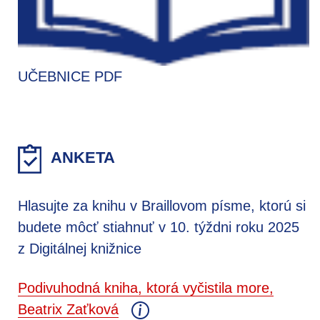
UČEBNICE PDF
ANKETA
Hlasujte za knihu v Braillovom písme, ktorú si
budete môcť stiahnuť v 10. týždni roku 2025
z Digitálnej knižnice
Podivuhodná kniha, ktorá vyčistila more,
Beatrix Zaťková