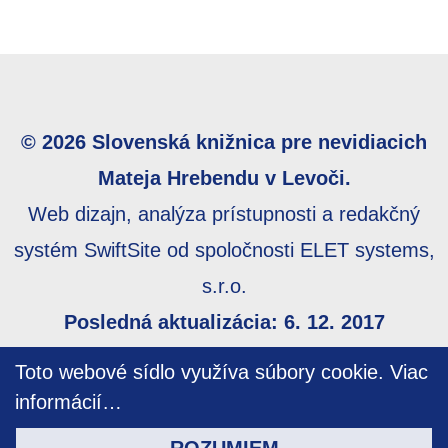
© 2026 Slovenská knižnica pre nevidiacich
Mateja Hrebendu v Levoči.
Web dizajn, analýza prístupnosti a redakčný
systém SwiftSite od spoločnosti ELET systems,
s.r.o.
Posledná aktualizácia: 6. 12. 2017
Webmaster:
webmaster@skn.sk
,
Informácie o
Toto webové sídlo využíva súbory cookie.
Viac
prístupnosti
,
Mapa stránky
informácií…