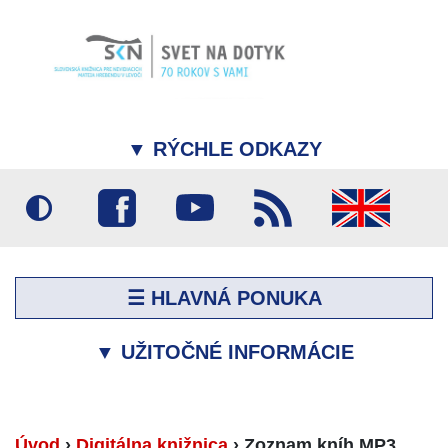
▼
RÝCHLE ODKAZY
☰ HLAVNÁ PONUKA
▼
UŽITOČNÉ INFORMÁCIE
Úvod
›
Digitálna knižnica
›
Zoznam kníh MP3