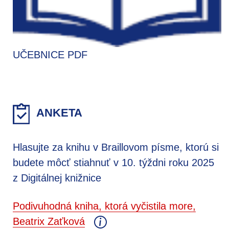
UČEBNICE PDF
ANKETA
Hlasujte za knihu v Braillovom písme, ktorú si
budete môcť stiahnuť v 10. týždni roku 2025
z Digitálnej knižnice
Podivuhodná kniha, ktorá vyčistila more,
Beatrix Zaťková