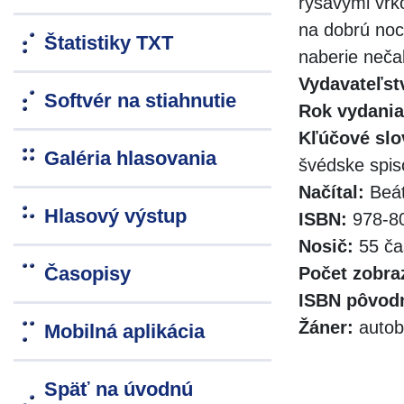
ryšavými vrk
na dobrú noc.
Štatistiky TXT
naberie neča
Vydavateľst
Softvér na stiahnutie
Rok vydania
Kľúčové slo
Galéria hlasovania
švédske spis
Načítal:
Beát
Hlasový výstup
ISBN:
978-80
Nosič:
55 ča
Časopisy
Počet zobra
ISBN pôvodn
Žáner:
autob
Mobilná aplikácia
Späť na úvodnú