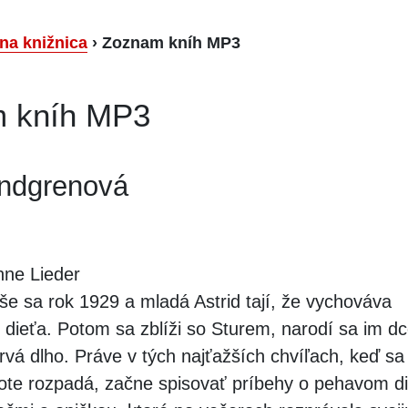
lna knižnica
›
Zoznam kníh MP3
 kníh MP3
indgrenová
ne Lieder
še sa rok 1929 a mladá Astrid tají, že vychováva
dieťa. Potom sa zblíži so Sturem, narodí sa im dc
trvá dlho. Práve v tých najťažších chvíľach, keď sa 
ote rozpadá, začne spisovať príbehy o pehavom d