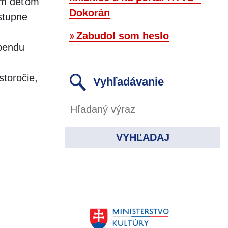
jim deťom
Dokorán
ostupne
Zabudol som heslo
ebendu
toročie,
Vyhľadávanie
VYHĽADAJ