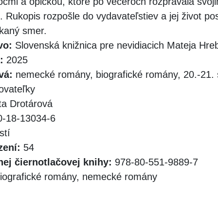
očmi a opičkou, ktoré po večeroch rozprávala svo
 Rukopis rozpošle do vydavateľstiev a jej život p
kaný smer.
vo:
Slovenská knižnica pre nevidiacich Mateja Hr
:
2025
vá:
nemecké romány, biografické romány, 20.-21. s
ovateľky
a Drotárová
-18-13034-6
stí
zení:
54
ej čiernotlačovej knihy:
978-80-551-9889-7
iografické romány, nemecké romány