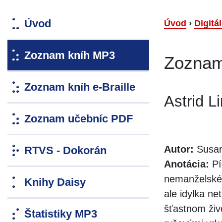
Úvod
Úvod
›
Digitá
Zoznam kníh MP3
Zoznam
Zoznam kníh e-Braille
Astrid L
Zoznam učebníc PDF
Autor:
Susan
RTVS - Dokorán
Anotácia:
Pí
nemanželské 
Knihy Daisy
ale idylka ne
šťastnom živ
Štatistiky MP3