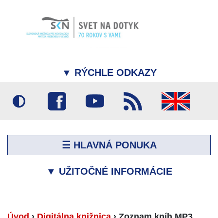
▼
RÝCHLE ODKAZY
☰ HLAVNÁ PONUKA
▼
UŽITOČNÉ INFORMÁCIE
Úvod
›
Digitálna knižnica
›
Zoznam kníh MP3