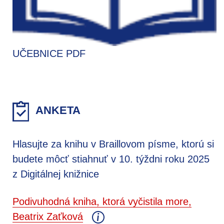
UČEBNICE PDF
ANKETA
Hlasujte za knihu v Braillovom písme, ktorú si
budete môcť stiahnuť v 10. týždni roku 2025
z Digitálnej knižnice
Podivuhodná kniha, ktorá vyčistila more,
Beatrix Zaťková