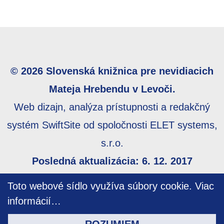
© 2026 Slovenská knižnica pre nevidiacich
Mateja Hrebendu v Levoči.
Web dizajn, analýza prístupnosti a redakčný
systém SwiftSite od spoločnosti ELET systems,
s.r.o.
Posledná aktualizácia: 6. 12. 2017
Webmaster:
webmaster@skn.sk
,
Informácie o
Toto webové sídlo využíva súbory cookie.
Viac
prístupnosti
,
Mapa stránky
informácií…