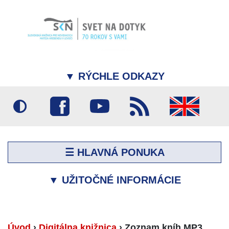
▼
RÝCHLE ODKAZY
☰ HLAVNÁ PONUKA
▼
UŽITOČNÉ INFORMÁCIE
Úvod
›
Digitálna knižnica
›
Zoznam kníh MP3