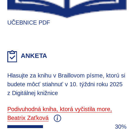
UČEBNICE PDF
ANKETA
Hlasujte za knihu v Braillovom písme, ktorú si
budete môcť stiahnuť v 10. týždni roku 2025
z Digitálnej knižnice
Podivuhodná kniha, ktorá vyčistila more,
Beatrix Zaťková
30%