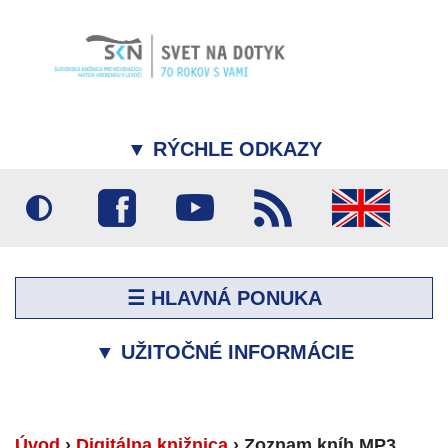
▼
RÝCHLE ODKAZY
☰ HLAVNÁ PONUKA
▼
UŽITOČNÉ INFORMÁCIE
Úvod
›
Digitálna knižnica
›
Zoznam kníh MP3