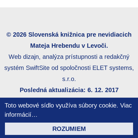
© 2026 Slovenská knižnica pre nevidiacich
Mateja Hrebendu v Levoči.
Web dizajn, analýza prístupnosti a redakčný
systém SwiftSite od spoločnosti ELET systems,
s.r.o.
Posledná aktualizácia: 6. 12. 2017
Webmaster:
webmaster@skn.sk
,
Informácie o
Toto webové sídlo využíva súbory cookie.
Viac
prístupnosti
,
Mapa stránky
informácií…
ROZUMIEM