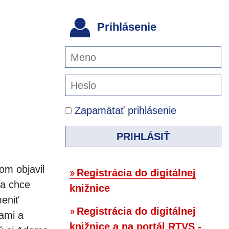
Prihlásenie
Zapamätať prihlásenie
PRIHLÁSIŤ
m objavil
Registrácia do digitálnej
sa chce
knižnice
meniť
Registrácia do digitálnej
ami a
knižnice a na portál RTVS -