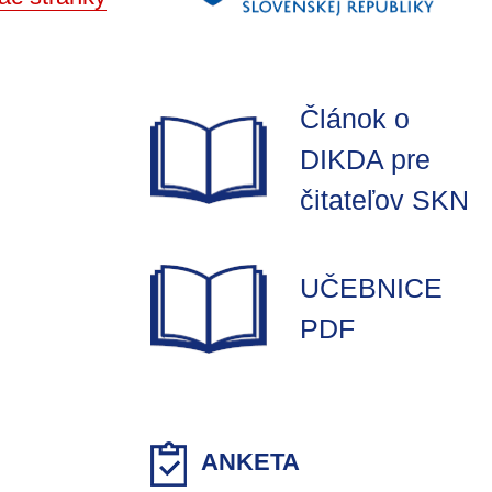
Článok o
DIKDA pre
čitateľov SKN
UČEBNICE
PDF
ANKETA