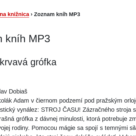
lna knižnica
›
Zoznam kníh MP3
 kníh MP3
krvavá grófka
lav Dobiaš
olák Adam v čiernom podzemí pod pražským orlojo
istický vynález: STROJ ČASU! Zázračného stroja 
rašná grófka z dávnej minulosti, ktorá potrebuje z
ojej rodiny. Pomocou mágie sa spojí s temnými sil