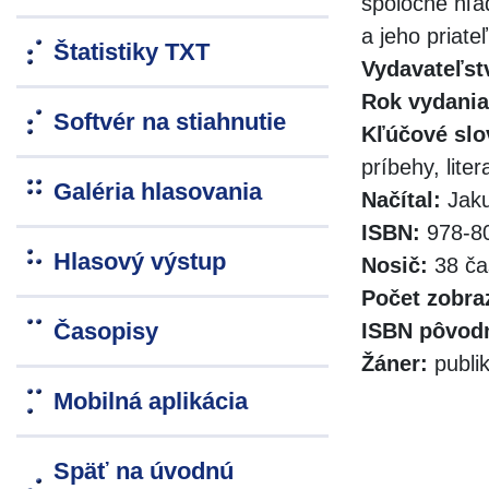
spoločne hľa
a jeho priate
Štatistiky TXT
Vydavateľst
Rok vydania
Softvér na stiahnutie
Kľúčové slo
príbehy, liter
Galéria hlasovania
Načítal:
Jak
ISBN:
978-80
Hlasový výstup
Nosič:
38 ča
Počet zobra
Časopisy
ISBN pôvodn
Žáner:
publi
Mobilná aplikácia
Späť na úvodnú