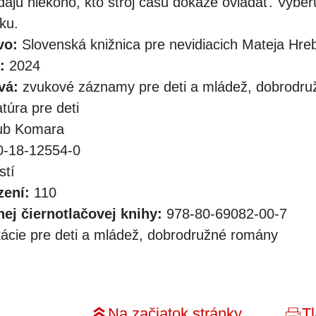
dajú niekoho, kto stroj času dokáže ovládať. Vybe
ľku.
vo:
Slovenská knižnica pre nevidiacich Mateja Hr
:
2024
vá:
zvukové záznamy pre deti a mládež, dobrodru
atúra pre deti
ub Komara
-18-12554-0
stí
zení:
110
ej čiernotlačovej knihy:
978-80-69082-00-7
kácie pre deti a mládež, dobrodružné romány
Na začiatok stránky
Tl