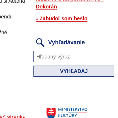
rú si Adama
Dokorán
ebendu
Zabudol som heslo
žné
Vyhľadávanie
VYHĽADAJ
ač stránky