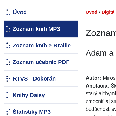
Úvod
Úvod
›
Digitá
Zoznam kníh MP3
Zoznam
Zoznam kníh e-Braille
Adam a 
Zoznam učebníc PDF
Autor:
Miros
RTVS - Dokorán
Anotácia:
Šk
starý alchym
Knihy Daisy
zmocniť aj st
budúcnosť sv
Štatistiky MP3