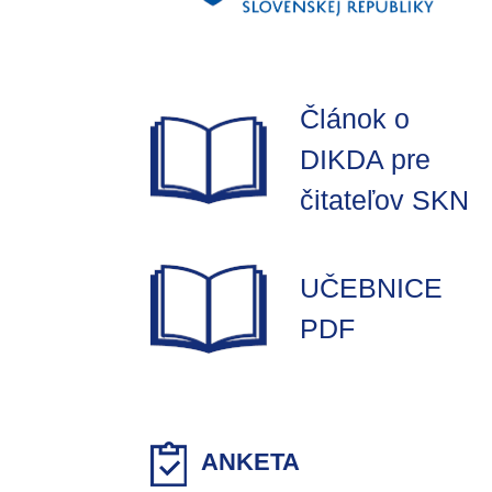
Článok o
DIKDA pre
čitateľov SKN
UČEBNICE
PDF
ANKETA