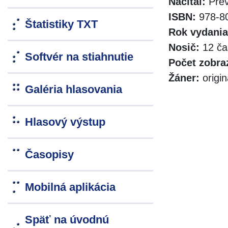
Načítal:
Prev
ISBN:
978-80
Štatistiky TXT
Rok vydania
Nosič:
12 ča
Softvér na stiahnutie
Počet zobra
Žáner:
origi
Galéria hlasovania
Hlasový výstup
Časopisy
Mobilná aplikácia
Späť na úvodnú