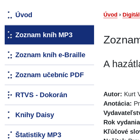
Úvod
Úvod
›
Digitá
Zoznam kníh MP3
Zoznam
Zoznam kníh e-Braille
A hazát
Zoznam učebníc PDF
Autor:
Kurt 
RTVS - Dokorán
Anotácia:
Pr
Vydavateľst
Knihy Daisy
Rok vydania
Kľúčové slo
Štatistiky MP3