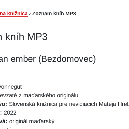
lna knižnica
›
Zoznam kníh MP3
 kníh MP3
lan ember (Bezdomovec)
Vonnegut
evzaté z maďarského originálu.
vo:
Slovenská knižnica pre nevidiacich Mateja Hr
:
2022
vá:
originál maďarský