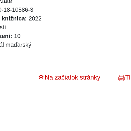
zaté
-18-10586-3
 knižnica:
2022
stí
zení:
10
nál maďarský
Na začiatok stránky
Tl