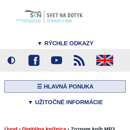
▼
RÝCHLE ODKAZY
☰ HLAVNÁ PONUKA
▼
UŽITOČNÉ INFORMÁCIE
Úvod
›
Digitálna knižnica
›
Zoznam kníh MP3