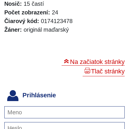
Nosič:
15 častí
Počet zobrazení:
24
Čiarový kód:
0174123478
Žáner:
originál maďarský
Na začiatok stránky
Tlač stránky
Prihlásenie