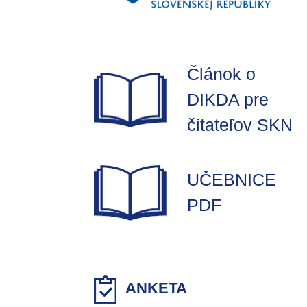
Článok o
DIKDA pre
čitateľov SKN
UČEBNICE
PDF
ANKETA