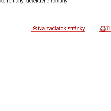
cké romány, detektívne romány
Na začiatok stránky
Tl