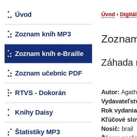
Úvod
Úvod
›
Digitá
Zoznam kníh MP3
Zoznam 
Zoznam kníh e-Braille
Záhada 
Zoznam učebníc PDF
Autor:
Agatha
RTVS - Dokorán
Vydavateľst
Rok vydania
Knihy Daisy
Kľúčové slo
Nosič:
brail
Štatistiky MP3