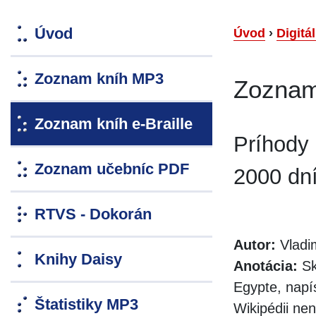
Úvod
Úvod
›
Digitá
Zoznam kníh MP3
Zoznam 
Zoznam kníh e-Braille
Príhody
Zoznam učebníc PDF
2000 dn
RTVS - Dokorán
Autor:
Vladim
Knihy Daisy
Anotácia:
Sk
Egypte, napí
Štatistiky MP3
Wikipédii ne