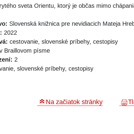
rytého sveta Orientu, ktorý je občas mimo chápani
vo:
Slovenská knižnica pre nevidiacich Mateja Hr
:
2022
vá:
cestovanie, slovenské príbehy, cestopisy
v Braillovom písme
zení:
2
anie, slovenské príbehy, cestopisy
Na začiatok stránky
Tl