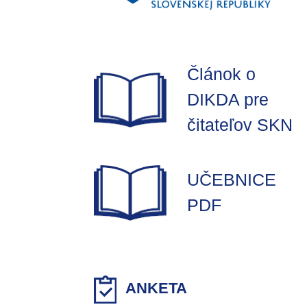
Článok o
DIKDA pre
čitateľov SKN
UČEBNICE
PDF
ANKETA