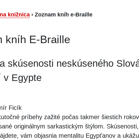
lna knižnica
›
Zoznam kníh e-Braille
kníh E-Braille
 a skúsenosti neskúseného Slová
í v Egypte
ír Ficík
utočné príbehy zažité počas takmer šiestich rokov
sané originálnym sarkastickým štýlom. Skúsenosti
nájdete, vám objasnia mentalitu Egypťanov a ukážu