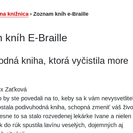
lna knižnica
›
Zoznam kníh e-Braille
kníh E-Braille
dná kniha, ktorá vyčistila more
ix Zaťková
 by ste povedali na to, keby sa k vám nevysvetlit
tala podivuhodná kniha, schopná zmeniť váš živo
sne to sa stalo rozvedenej lekárke Ivane a nielen 
k do rúk spustila lavínu veselých, dojemných aj