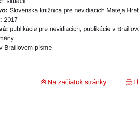
h situácií
vo:
Slovenská knižnica pre nevidiacich Mateja Hr
:
2017
vá:
publikácie pre nevidiacich, publikácie v Braill
omány
v Braillovom písme
Na začiatok stránky
Tl