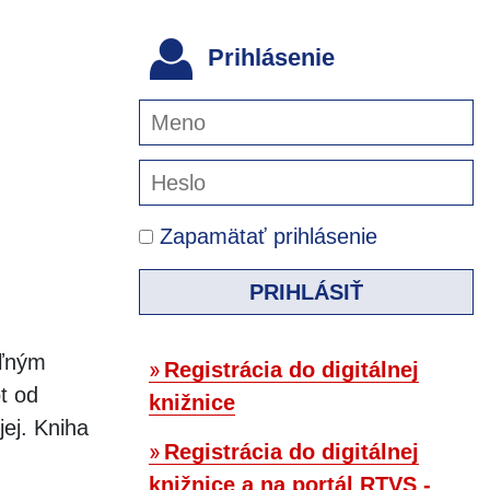
Prihlásenie
Zapamätať prihlásenie
PRIHLÁSIŤ
eľným
Registrácia do digitálnej
t od
knižnice
jej. Kniha
Registrácia do digitálnej
knižnice a na portál RTVS -