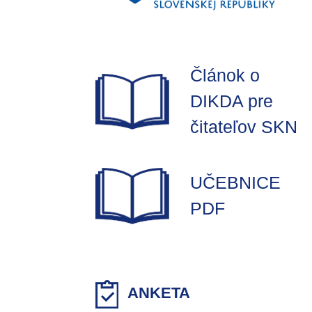
Článok o
DIKDA pre
čitateľov SKN
UČEBNICE
PDF
ANKETA