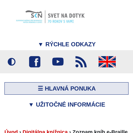
▼
RÝCHLE ODKAZY
☰ HLAVNÁ PONUKA
▼
UŽITOČNÉ INFORMÁCIE
Úvod
›
Digitálna knižnica
›
Zoznam kníh e-Braille