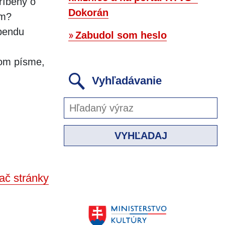
príbehy o
Dokorán
am?
ebendu
Zabudol som heslo
ovom písme,
Vyhľadávanie
VYHĽADAJ
ač stránky