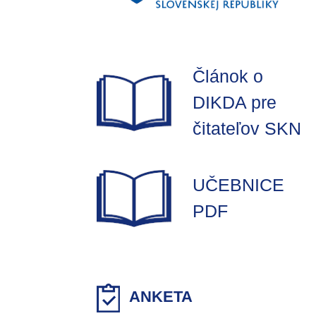
Článok o
DIKDA pre
čitateľov SKN
UČEBNICE
PDF
ANKETA