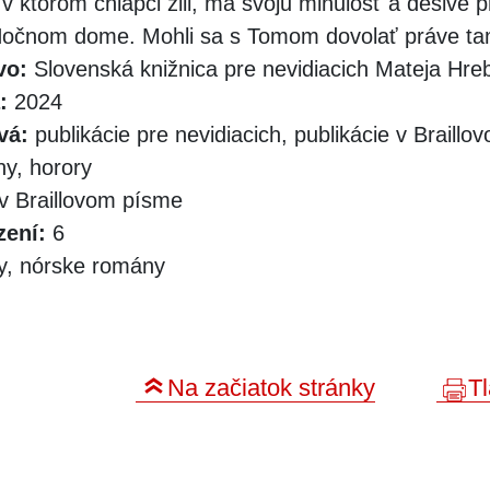
v ktorom chlapci žili, má svoju minulosť a desivé 
očnom dome. Mohli sa s Tomom dovolať práve t
vo:
Slovenská knižnica pre nevidiacich Mateja Hr
:
2024
vá:
publikácie pre nevidiacich, publikácie v Braill
y, horory
v Braillovom písme
zení:
6
y, nórske romány
Na začiatok stránky
Tl