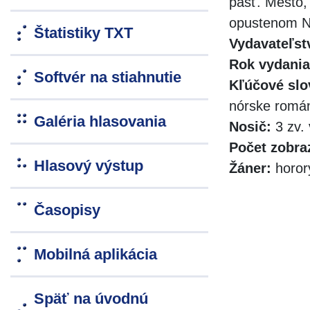
päsť. Mesto, 
opustenom N
Štatistiky TXT
Vydavateľst
Rok vydania
Softvér na stiahnutie
Kľúčové slo
nórske román
Galéria hlasovania
Nosič:
3 zv. 
Počet zobra
Hlasový výstup
Žáner:
horor
Časopisy
Mobilná aplikácia
Späť na úvodnú