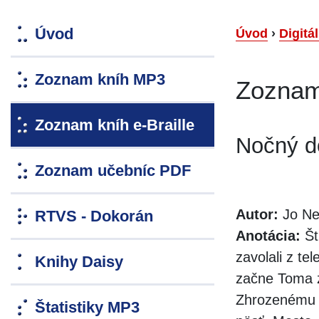
Úvod
Úvod
›
Digitá
Zoznam kníh MP3
Zoznam 
Zoznam kníh e-Braille
Nočný 
Zoznam učebníc PDF
Autor:
Jo Ne
RTVS - Dokorán
Anotácia:
Št
zavolali z t
Knihy Daisy
začne Toma z
Zhrozenému m
Štatistiky MP3