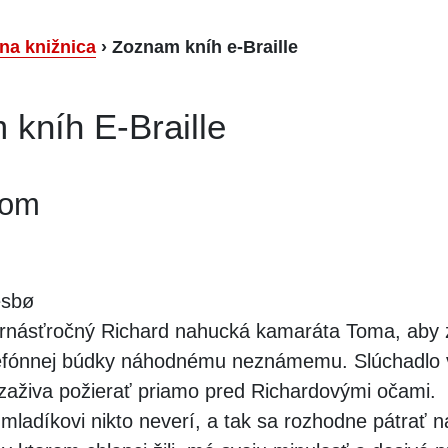
lna knižnica
›
Zoznam kníh e-Braille
kníh E-Braille
dom
sbø
rnásťročný Richard nahucká kamaráta Toma, aby 
elefónnej búdky náhodnému neznámemu. Slúchadlo
aživa požierať priamo pred Richardovými očami.
ladíkovi nikto neverí, a tak sa rozhodne pátrať n