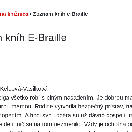
lna knižnica
›
Zoznam kníh e-Braille
kníh E-Braille
Keleová-Vasilková
lga všetko robí s plným nasadením. Je dobrou ma
rou mamou. Rodine vytvorila bezpečný prístav, n
hopením. A hoci syn i dcéra sú už dávno dospelí, 
je deti, nič sa na tom nezmenilo. Vždy je ochotná 