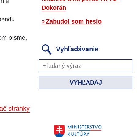
om a
Dokorán
ebendu
Zabudol som heslo
ovom písme,
Vyhľadávanie
VYHĽADAJ
ač stránky