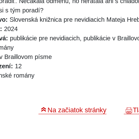
poradiť. Nečakala odmenu, no nerátala ani s chlad
 si s tým poradí?
vo:
Slovenská knižnica pre nevidiacich Mateja Hr
:
2024
vá:
publikácie pre nevidiacich, publikácie v Braill
omány
v Braillovom písme
zení:
12
nské romány
Na začiatok stránky
Tl