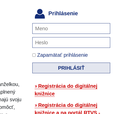
Prihlásenie
Zapamätať prihlásenie
PRIHLÁSIŤ
nželkou,
Registrácia do digitálnej
aplnený
knižnice
majú svoju
Registrácia do digitálnej
pomôcť,
knižnice a na portál RTVS -