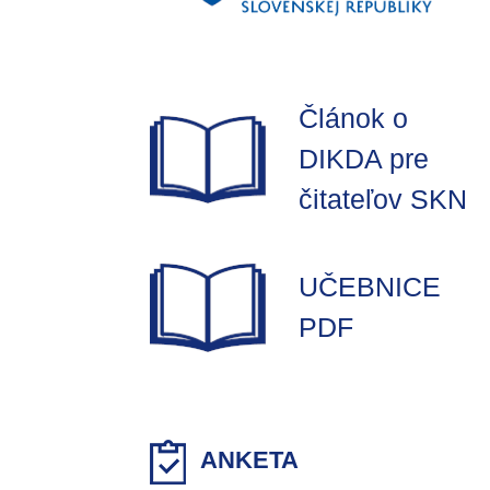
Článok o
DIKDA pre
čitateľov SKN
UČEBNICE
PDF
ANKETA