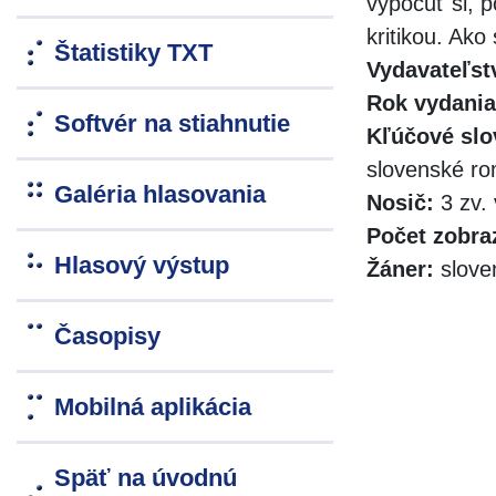
vypočuť si, 
kritikou. Ako
Štatistiky TXT
Vydavateľst
Rok vydania
Softvér na stiahnutie
Kľúčové slo
slovenské r
Galéria hlasovania
Nosič:
3 zv. 
Počet zobra
Hlasový výstup
Žáner:
slove
Časopisy
Mobilná aplikácia
Späť na úvodnú