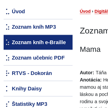
Úvod
Úvod
›
Digitá
Zoznam kníh MP3
Zoznam 
Zoznam kníh e-Braille
Mama
Zoznam učebníc PDF
Autor:
Táňa 
RTVS - Dokorán
Anotácia:
He
mamou aj sta
Knihy Daisy
láskou a poc
rodinu a svo
Štatistiky MP3