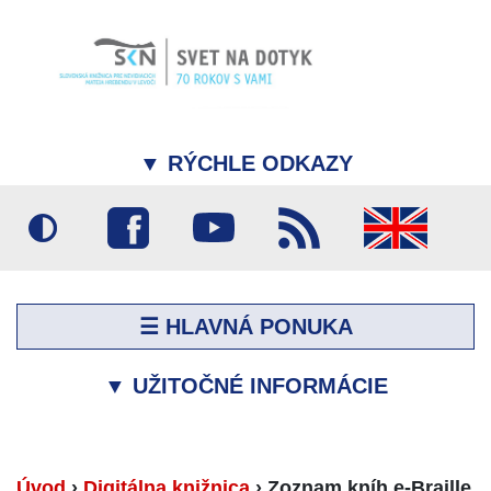
▼
RÝCHLE ODKAZY
☰ HLAVNÁ PONUKA
▼
UŽITOČNÉ INFORMÁCIE
Úvod
›
Digitálna knižnica
›
Zoznam kníh e-Braille