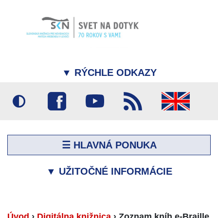
▼
RÝCHLE ODKAZY
☰ HLAVNÁ PONUKA
▼
UŽITOČNÉ INFORMÁCIE
Úvod
›
Digitálna knižnica
›
Zoznam kníh e-Braille