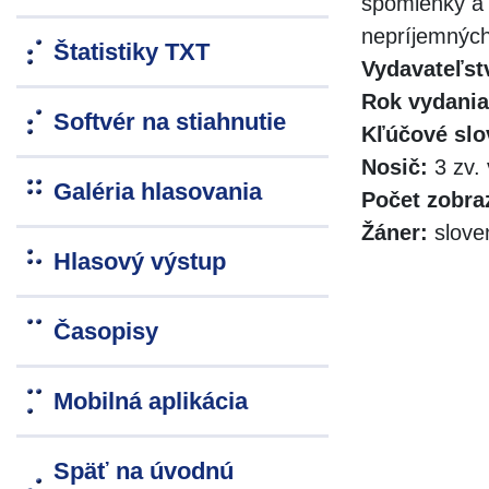
spomienky a s
nepríjemnýc
Štatistiky TXT
Vydavateľst
Rok vydania
Softvér na stiahnutie
Kľúčové slo
Nosič:
3 zv. 
Galéria hlasovania
Počet zobra
Žáner:
slove
Hlasový výstup
Časopisy
Mobilná aplikácia
Späť na úvodnú