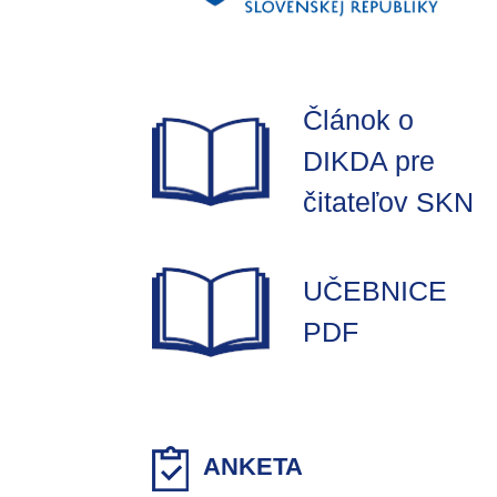
Článok o
DIKDA pre
čitateľov SKN
UČEBNICE
PDF
ANKETA