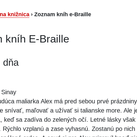
lna knižnica
›
Zoznam kníh e-Braille
kníh E-Braille
 dňa
Sinay
dúca maliarka Alex má pred sebou prvé prázdniny
 snívať, maľovať a užívať si talianske more. Ale j
, keď sa zadíva do zelených očí. Letné lásky však
o. Rýchlo vzplanú a zase vyhasnú. Zostanú po nich 