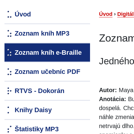
Úvod
Úvod
›
Digitá
Zoznam kníh MP3
Zoznam 
Zoznam kníh e-Braille
Jedného
Zoznam učebníc PDF
Autor:
Maya 
RTVS - Dokorán
Anotácia:
Bu
dospelá. Chce
Knihy Daisy
náhle zmenia
netrvajú dlh
Štatistiky MP3