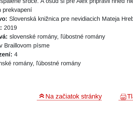
pálené srdce. A osud si pre Alex pripravil hneď ni
h prekvapení
vo:
Slovenská knižnica pre nevidiacich Mateja Hr
:
2019
vá:
slovenské romány, ľúbostné romány
v Braillovom písme
zení:
4
nské romány, ľúbostné romány
Na začiatok stránky
Tl