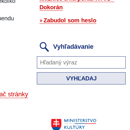
ekoľko
Dokorán
ebendu
Zabudol som heslo
Vyhľadávanie
VYHĽADAJ
ač stránky