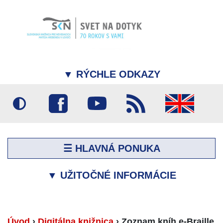
▼
RÝCHLE ODKAZY
☰ HLAVNÁ PONUKA
▼
UŽITOČNÉ INFORMÁCIE
Úvod
›
Digitálna knižnica
›
Zoznam kníh e-Braille