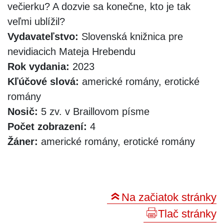
večierku? A dozvie sa konečne, kto je tak
veľmi ublížil?
Vydavateľstvo:
Slovenská knižnica pre
nevidiacich Mateja Hrebendu
Rok vydania:
2023
Kľúčové slová:
americké romány, erotické
romány
Nosič:
5 zv. v Braillovom písme
Počet zobrazení:
4
Žáner:
americké romány, erotické romány
Na začiatok stránky
Tlač stránky