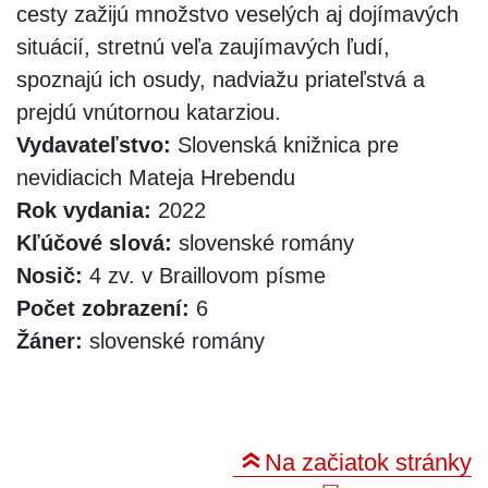
cesty zažijú množstvo veselých aj dojímavých
situácií, stretnú veľa zaujímavých ľudí,
spoznajú ich osudy, nadviažu priateľstvá a
prejdú vnútornou katarziou.
Vydavateľstvo:
Slovenská knižnica pre
nevidiacich Mateja Hrebendu
Rok vydania:
2022
Kľúčové slová:
slovenské romány
Nosič:
4 zv. v Braillovom písme
Počet zobrazení:
6
Žáner:
slovenské romány
Na začiatok stránky