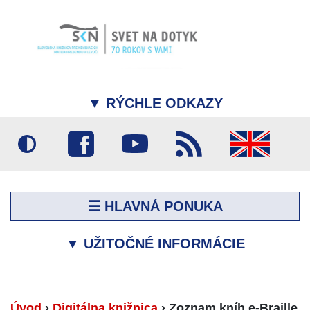
▼
RÝCHLE ODKAZY
☰ HLAVNÁ PONUKA
▼
UŽITOČNÉ INFORMÁCIE
Úvod
›
Digitálna knižnica
›
Zoznam kníh e-Braille