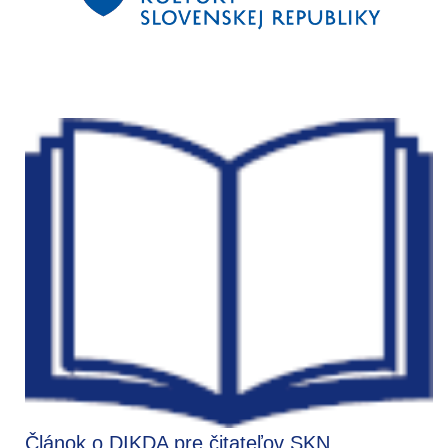
Článok o DIKDA pre čitateľov SKN