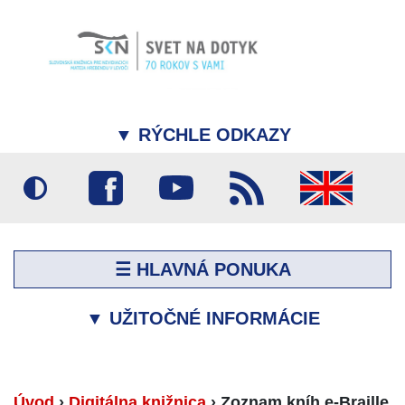
▼
RÝCHLE ODKAZY
☰ HLAVNÁ PONUKA
▼
UŽITOČNÉ INFORMÁCIE
Úvod
›
Digitálna knižnica
›
Zoznam kníh e-Braille